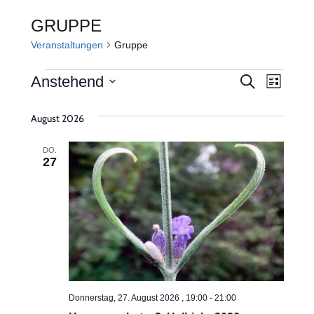
GRUPPE
Veranstaltungen
Gruppe
VERANSTALTUNGEN
VERANS
VERA
Anstehend
Suche
Liste
ANSI
Datum
SUCHE
August 2026
wählen.
NAVI
UND
DO.
ANSICHT
27
NAVIGA
Donnerstag, 27. August 2026 , 19:00
-
21:00