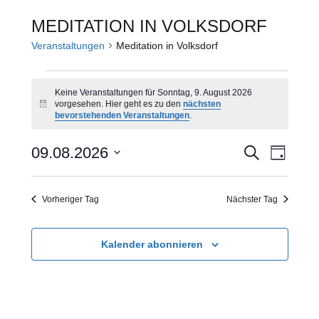
MEDITATION IN VOLKSDORF
Veranstaltungen
Meditation in Volksdorf
VERANSTALTUNGEN
Keine Veranstaltungen für Sonntag, 9. August 2026
vorgesehen. Hier geht es zu den
nächsten
FÜR
Hinweis
bevorstehenden Veranstaltungen
.
SONNTAG,
VERANS
VERA
09.08.2026
Suche
Tag
9.
ANSI
Datum
SUCHE
AUGUST
wählen.
NAVI
Vorheriger Tag
Nächster Tag
UND
2026
ANSICHT
Kalender abonnieren
NAVIGA